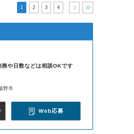
1
2
3
4
›
»
勤務や日数などは相談OKです
蔵野市
Web応募