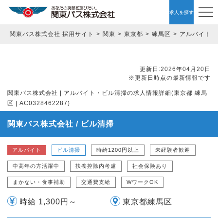
求人を探す
関東バス株式会社 採用サイト
関東
東京都
練馬区
アルバイト
更新日:2026年04月20日
※更新日時点の最新情報です
関東バス株式会社 | アルバイト・ビル清掃の求人情報詳細(東京都 練馬
区 | AC0328462287)
関東バス株式会社 / ビル清掃
アルバイト
ビル清掃
時給1200円以上
未経験者歓迎
中高年の方活躍中
扶養控除内考慮
社会保険あり
まかない・食事補助
交通費支給
WワークOK
時給 1,300円～
東京都練馬区