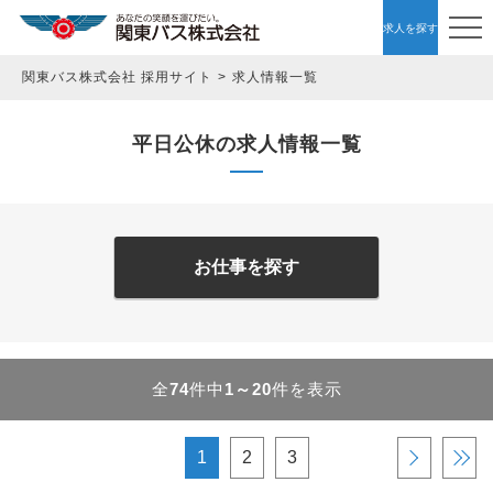
求人を探す
関東バス株式会社 採用サイト
求人情報一覧
平日公休の求人情報一覧
お仕事を探す
全
74
件中
1～20
件を表示
1
2
3
›
»